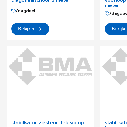
diagonaalschoor 3 meter
voorloop
meter
/dagdeel
/dagdee
Bekijken
Bekijk
stabilisator zij-steun telescoop
stabilisa