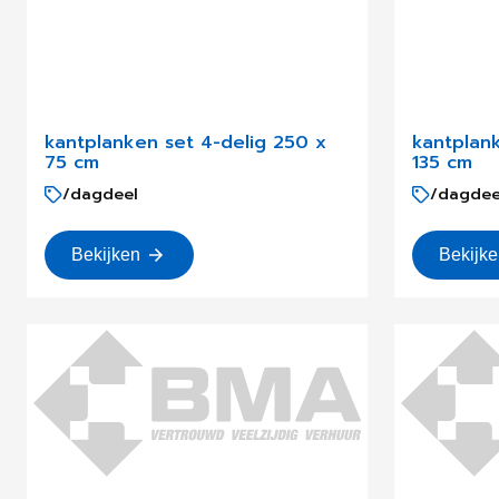
kantplanken set 4-delig 250 x
kantplan
75 cm
135 cm
/dagdeel
/dagdee
Bekijken
Bekijk