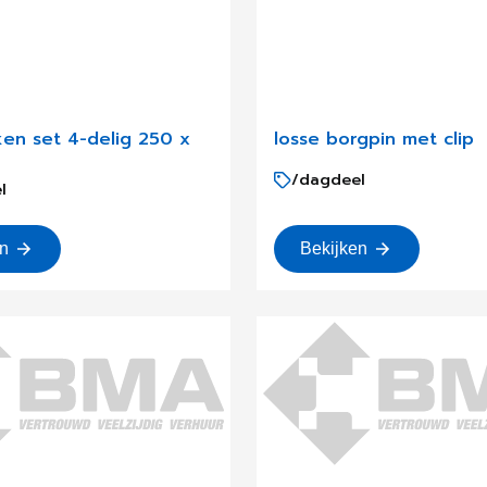
ken set 4-delig 250 x
losse borgpin met clip
/dagdeel
l
en
Bekijken