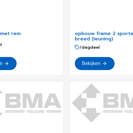
 met rem
opbouw frame 2 sporte
breed (leuning)
l
/dagdeel
en
Bekijken