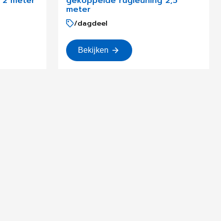
 2 meter
gekoppelde rugleuning 2,5
meter
/dagdeel
Bekijken