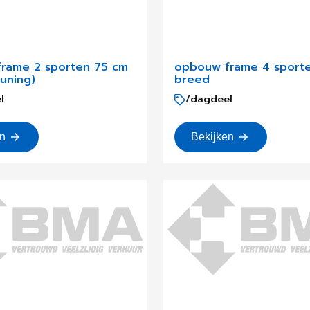
rame 2 sporten 75 cm
opbouw frame 4 sport
uning)
breed
l
/dagdeel
en
Bekijken