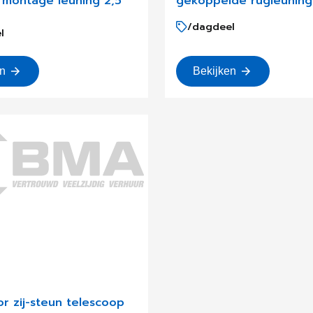
 montage leuning 2,5
gekoppelde rugleuning
/dagdeel
l
en
Bekijken
tor zij-steun telescoop