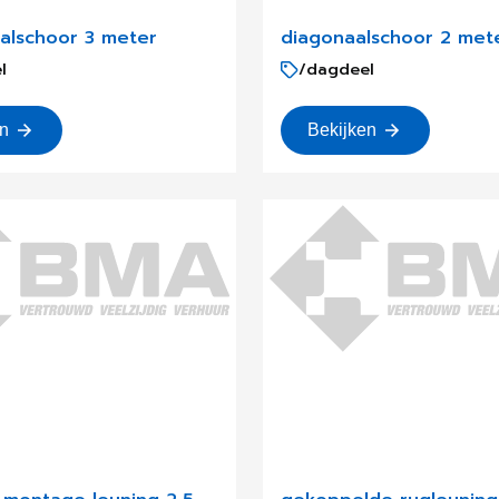
aalschoor 3 meter
diagonaalschoor 2 met
l
/dagdeel
en
Bekijken