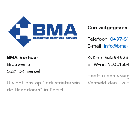
Contactgegeven
Telefoon:
0497-5
E-mail:
info@bma-v
KvK-nr: 63294923
BMA Verhuur
BTW-nr: NL00156
Brouwer 5
5521 DK Eersel
Heeft u een vraag
Vermeld dan uw 
U vindt ons op “Industrieterrein
de Haagdoorn” in Eersel.