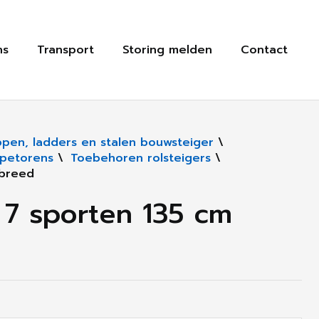
ns
Transport
Storing melden
Contact
rappen, ladders en stalen bouwsteiger
\
ppetorens
\
Toebehoren rolsteigers
\
 breed
7 sporten 135 cm