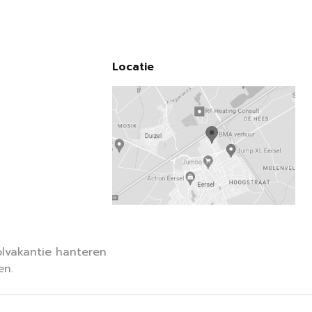
Locatie
lvakantie hanteren
en.