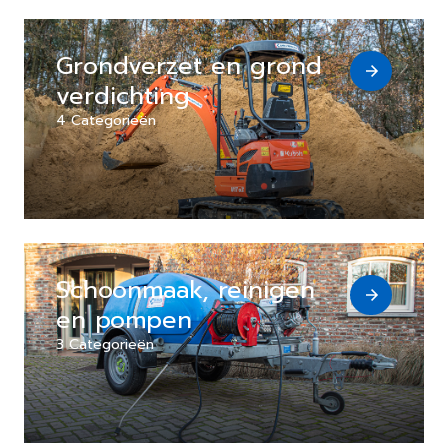
Grondverzet en grond
verdichting
4 Categorieën
Schoonmaak, reinigen
en pompen
3 Categorieën