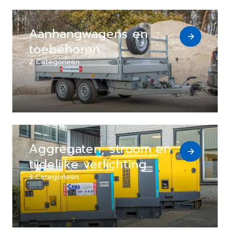
Aanhangwagens en
toebehoren
2 Categorieën
Aggregaten, stroom en
tijdelijke verlichting
3 Categorieën