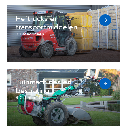
Heftrucks en
transportmiddelen
2 Categorieën
Tuinmachines en
bestrating
3 Categorieën