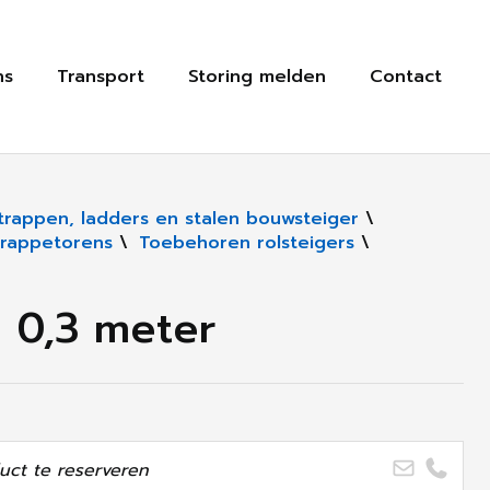
ns
Transport
Storing melden
Contact
, trappen, ladders en stalen bouwsteiger
\
trappetorens
\
Toebehoren rolsteigers
\
x 0,3 meter
ct te reserveren