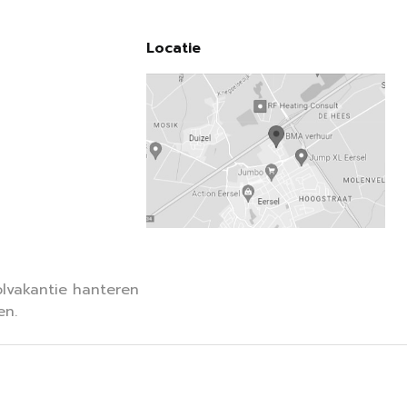
Locatie
lvakantie hanteren
en.