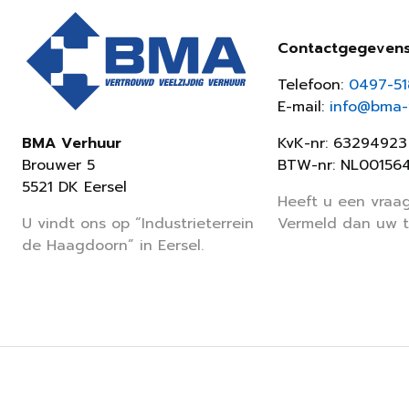
Contactgegeven
Telefoon:
0497-5
E-mail:
info@bma-v
KvK-nr: 63294923
BMA Verhuur
BTW-nr: NL00156
Brouwer 5
5521 DK Eersel
Heeft u een vraag
Vermeld dan uw 
U vindt ons op “Industrieterrein
de Haagdoorn” in Eersel.