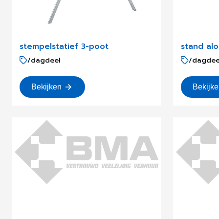
stempelstatief 3-poot
stand al
/dagdeel
/dagdee
Bekijken
Bekijk