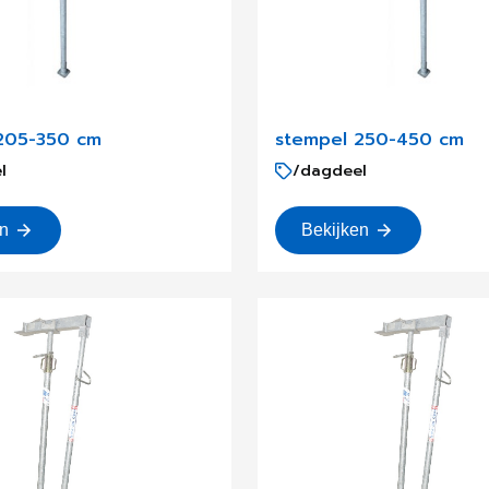
205-350 cm
stempel 250-450 cm
l
/dagdeel
en
Bekijken