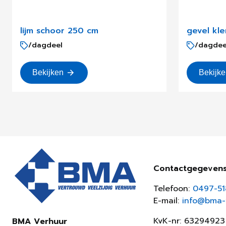
lijm schoor 250 cm
gevel kl
/dagdeel
/dagdee
Bekijken
Bekijk
Contactgegeven
Telefoon:
0497-5
E-mail:
info@bma-v
KvK-nr: 63294923
BMA Verhuur