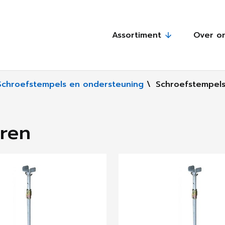
Assortiment
Over o
Schroefstempels en ondersteuning
\
Schroefstempels
oren