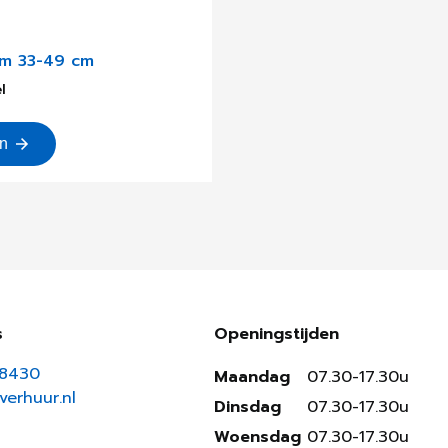
em 33-49 cm
l
en
s
Openingstijden
18430
Maandag
07.30-17.30u
erhuur.nl
Dinsdag
07.30-17.30u
Woensdag
07.30-17.30u