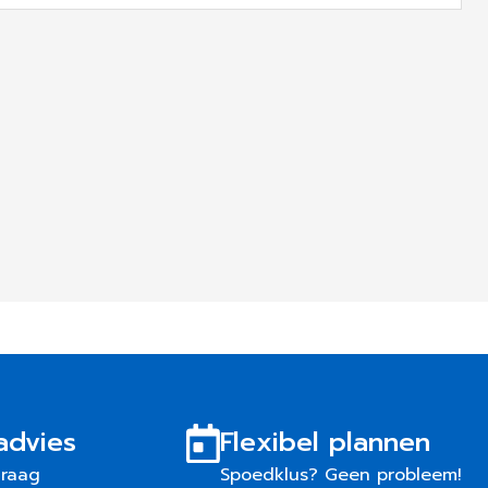
advies
Flexibel plannen
graag
Spoedklus? Geen probleem!