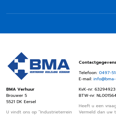
Contactgegeven
Telefoon:
0497-5
E-mail:
info@bma-v
KvK-nr: 63294923
BMA Verhuur
BTW-nr: NL00156
Brouwer 5
5521 DK Eersel
Heeft u een vraag
Vermeld dan uw 
U vindt ons op “Industrieterrein