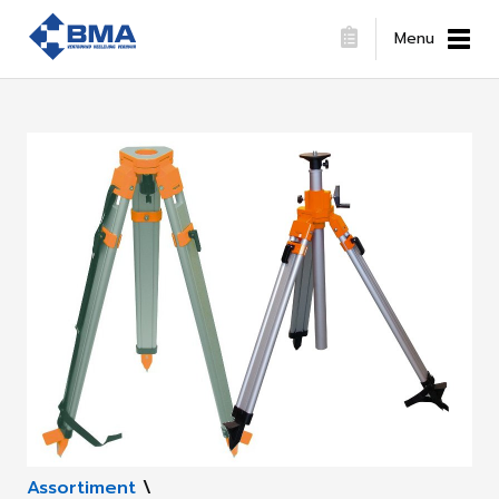
Menu
Assortiment
\