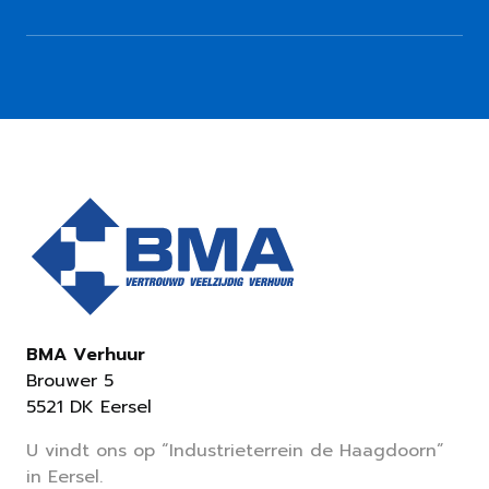
BMA Verhuur
Brouwer 5
5521 DK Eersel
U vindt ons op “Industrieterrein de Haagdoorn”
in Eersel.