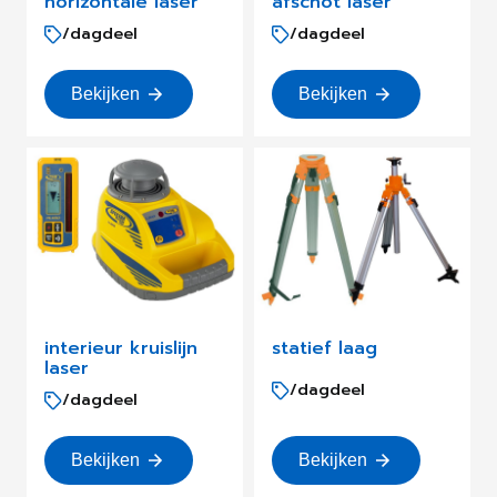
horizontale laser
afschot laser
/dagdeel
/dagdeel
Bekijken
Bekijken
interieur kruislijn
statief laag
laser
/dagdeel
/dagdeel
Bekijken
Bekijken