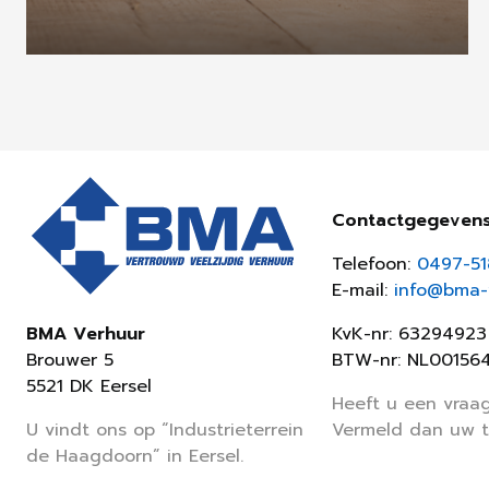
Contactgegeven
Telefoon:
0497-5
E-mail:
info@bma-v
KvK-nr: 63294923
BMA Verhuur
BTW-nr: NL00156
Brouwer 5
5521 DK Eersel
Heeft u een vraag
Vermeld dan uw 
U vindt ons op “Industrieterrein
de Haagdoorn” in Eersel.