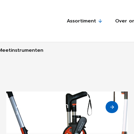
Assortiment
Over o
Meetinstrumenten
Afstand meten
3 Producten