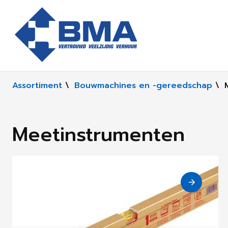
Assortiment
\
Bouwmachines en -gereedschap
\
Meetinstrumenten
Waterpas
2 Producten