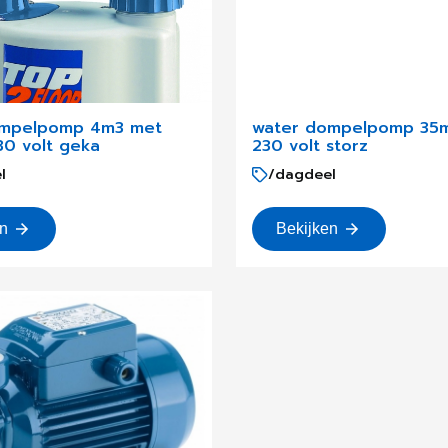
ompelpomp 4m3 met
water dompelpomp 35m
30 volt geka
230 volt storz
l
/dagdeel
en
Bekijken