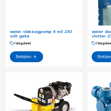
water vlakzuigpomp 4 m3 230
water d
volt geka
vlotter 2
/dagdeel
/dagdee
Bekijken
Bekijk