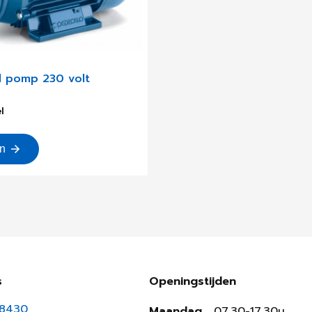
 pomp 230 volt
l
en
s
Openingstijden
18430
Maandag
07.30-17.30u