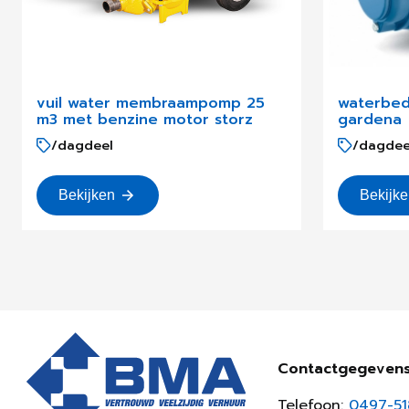
vuil water membraampomp 25
waterbed
m3 met benzine motor storz
gardena
/dagdeel
/dagdee
Bekijken
Bekijk
Contactgegeven
Telefoon:
0497-5