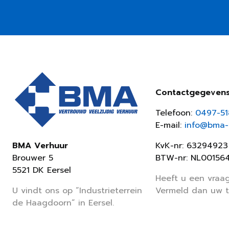
Contactgegeven
Telefoon:
0497-5
E-mail:
info@bma-v
KvK-nr: 63294923
BMA Verhuur
BTW-nr: NL00156
Brouwer 5
5521 DK Eersel
Heeft u een vraag
Vermeld dan uw 
U vindt ons op “Industrieterrein
de Haagdoorn” in Eersel.