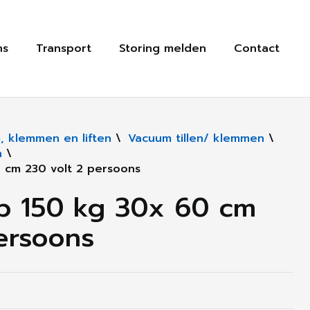
ns
Transport
Storing melden
Contact
, klemmen en liften
\
Vacuum tillen/ klemmen
\
n
\
 cm 230 volt 2 persoons
ap 150 kg 30x 60 cm
ersoons