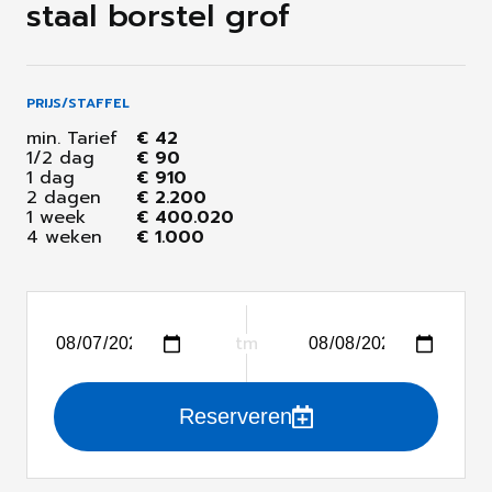
staal borstel grof
PRIJS/STAFFEL
min. Tarief
€ 42
1/2 dag
€ 90
1 dag
€ 910
2 dagen
€ 2.200
1 week
€ 400.020
4 weken
€ 1.000
tm
Reserveren