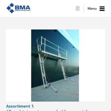
Menu
Assortiment
\