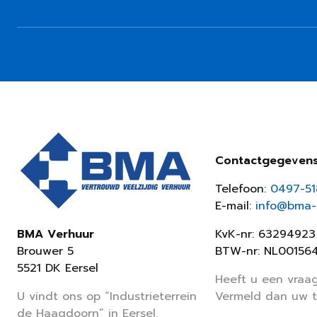
Contactgegeven
Telefoon:
0497-5
E-mail:
info@bma-v
KvK-nr: 63294923
BMA Verhuur
BTW-nr: NL00156
Brouwer 5
5521 DK Eersel
Heeft u een vraag
Vermeld dan uw 
U vindt ons op “Industrieterrein
de Haagdoorn” in Eersel.