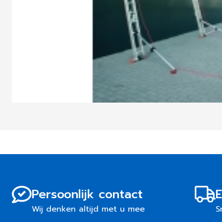
Persoonlijk contact
E
Wij denken altijd met u mee
S