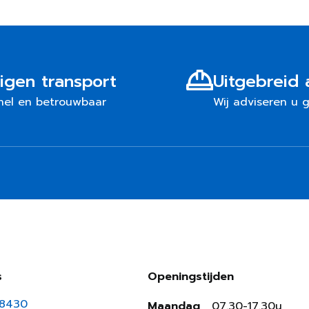
igen transport
Uitgebreid 
nel en betrouwbaar
Wij adviseren u 
s
Openingstijden
18430
Maandag
07.30-17.30u