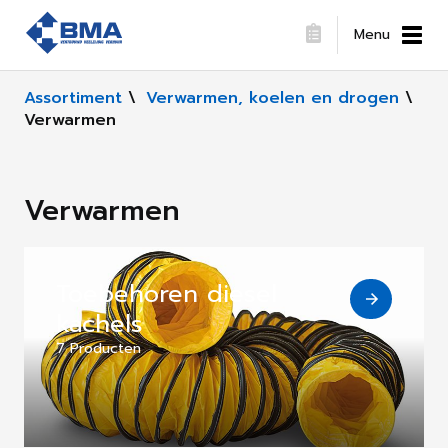
Menu
Assortiment
\
Verwarmen, koelen en drogen
\
Verwarmen
Verwarmen
Toebehoren diesel
kachels
7 Producten