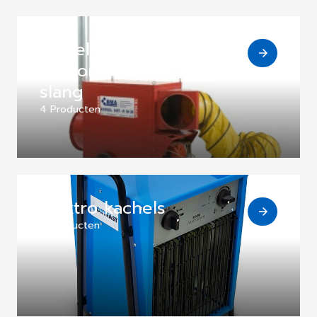
Diesel kachel met
schoorsteen en inblaas
slang
4 Producten
Elektro kachels
6 Producten