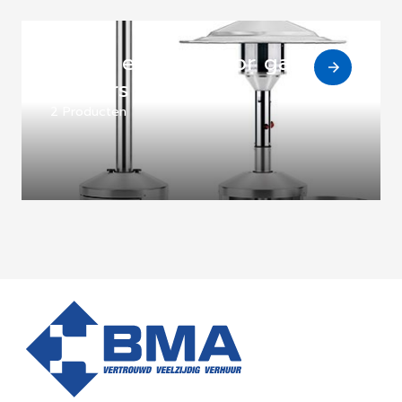
Terras en ventilator gas
heaters
2 Producten