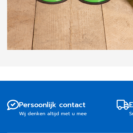
Persoonlijk contact
E
Wij denken altijd met u mee
S