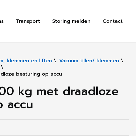
ns
Transport
Storing melden
Contact
um, klemmen en liften
\
Vacuum tillen/ klemmen
\
\
dloze besturing op accu
500 kg met draadloze
p accu