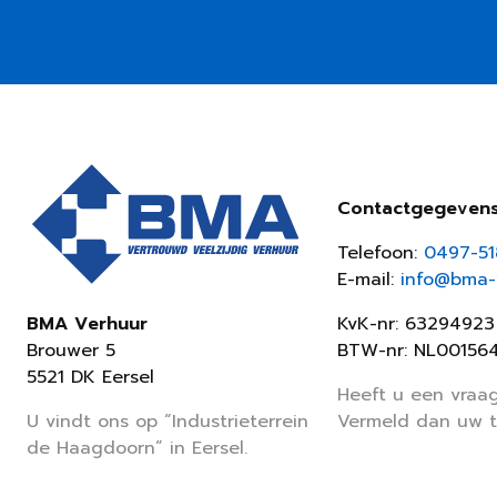
Contactgegeven
Telefoon:
0497-5
E-mail:
info@bma-v
KvK-nr: 63294923
BMA Verhuur
BTW-nr: NL00156
Brouwer 5
5521 DK Eersel
Heeft u een vraag
Vermeld dan uw 
U vindt ons op “Industrieterrein
de Haagdoorn” in Eersel.