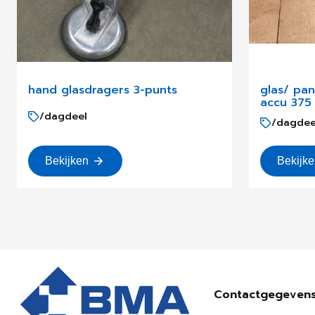
hand glasdragers 3-punts
glas/ pa
accu 375
/dagdeel
/dagdee
Bekijken
Bekijk
Contactgegeven