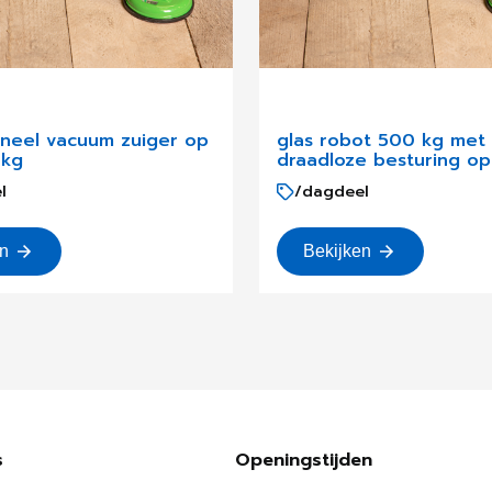
nneel vacuum zuiger op
glas robot 500 kg met
 kg
draadloze besturing op
l
/dagdeel
en
Bekijken
s
Openingstijden