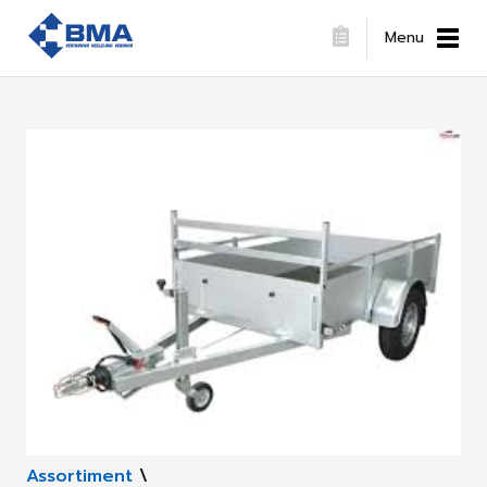
Menu
Assortiment
\