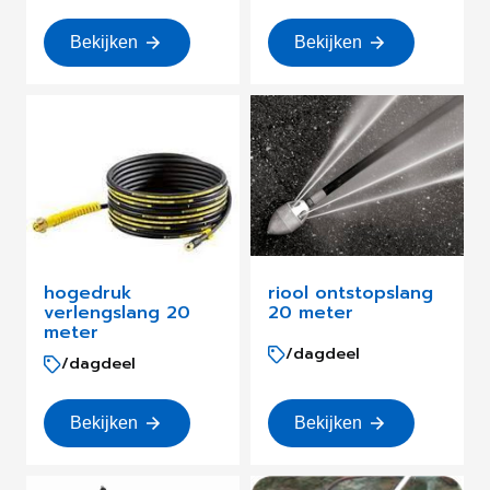
Bekijken
Bekijken
hogedruk
riool ontstopslang
verlengslang 20
20 meter
meter
/dagdeel
/dagdeel
Bekijken
Bekijken