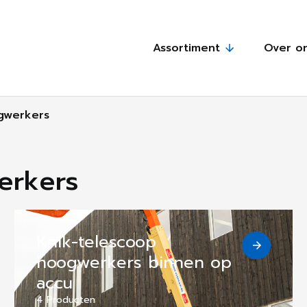
Assortiment
Over o
gwerkers
erkers
Knik-telescoop
hoogwerkers binnen op
accu
4 Producten