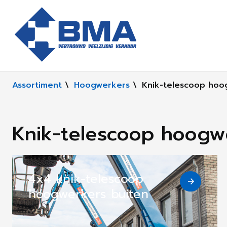
Assortiment
\
Hoogwerkers
\
Knik-telescoop hoo
Knik-telescoop hoogw
4x4 knik-telescoop
hoogwerkers buiten