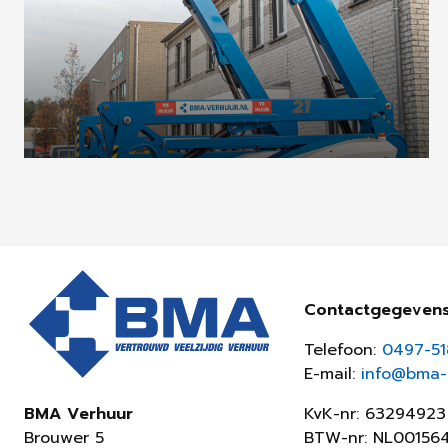
Contactgegeven
Telefoon:
0497-5
E-mail:
info@bma-v
KvK-nr: 63294923
BMA Verhuur
BTW-nr: NL00156
Brouwer 5