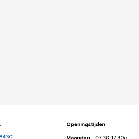
s
Openingstijden
18430
Maandag
07.30-17.30u