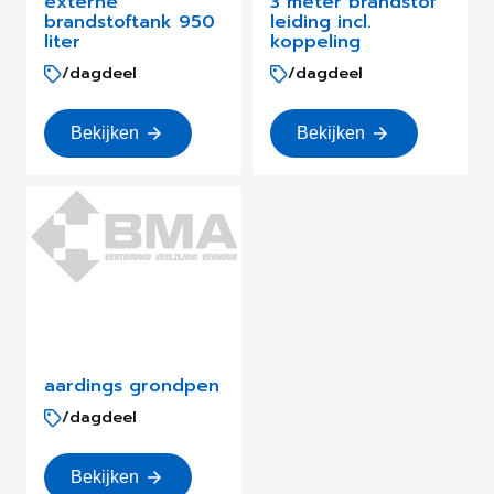
externe
3 meter brandstof
brandstoftank 950
leiding incl.
liter
koppeling
/dagdeel
/dagdeel
Bekijken
Bekijken
aardings grondpen
/dagdeel
Bekijken