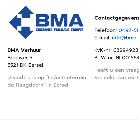
Contactgegeven
Telefoon:
0497-5
E-mail:
info@bma-v
KvK-nr: 63294923
BMA Verhuur
BTW-nr: NL00156
Brouwer 5
5521 DK Eersel
Heeft u een vraag
Vermeld dan uw 
U vindt ons op “Industrieterrein
de Haagdoorn” in Eersel.