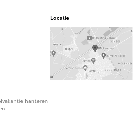
Locatie
lvakantie hanteren
en.