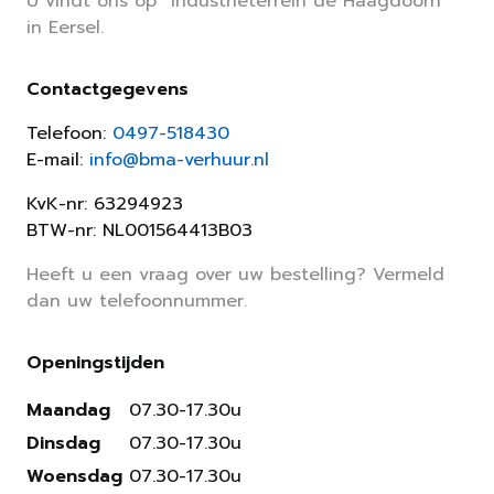
U vindt ons op “Industrieterrein de Haagdoorn”
in Eersel.
Contactgegevens
Telefoon:
0497-518430
E-mail:
info@bma-verhuur.nl
KvK-nr: 63294923
BTW-nr: NL001564413B03
Heeft u een vraag over uw bestelling? Vermeld
dan uw telefoonnummer.
Openingstijden
Maandag
07.30-17.30u
Dinsdag
07.30-17.30u
Woensdag
07.30-17.30u