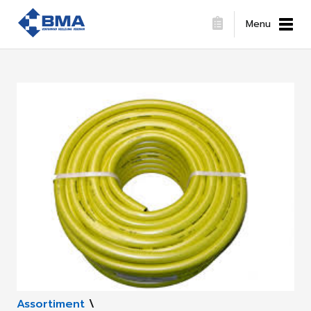
Menu
Assortiment
\