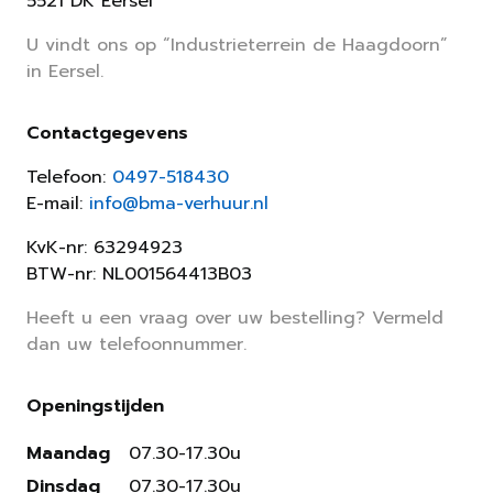
5521 DK Eersel
U vindt ons op “Industrieterrein de Haagdoorn”
in Eersel.
Contactgegevens
Telefoon:
0497-518430
E-mail:
info@bma-verhuur.nl
KvK-nr: 63294923
BTW-nr: NL001564413B03
Heeft u een vraag over uw bestelling? Vermeld
dan uw telefoonnummer.
Openingstijden
Maandag
07.30-17.30u
Dinsdag
07.30-17.30u