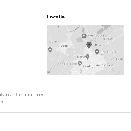
Locatie
lvakantie hanteren
en.