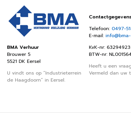
Contactgegeven
Telefoon:
0497-5
E-mail:
info@bma-v
KvK-nr: 63294923
BMA Verhuur
BTW-nr: NL00156
Brouwer 5
5521 DK Eersel
Heeft u een vraag
Vermeld dan uw 
U vindt ons op “Industrieterrein
de Haagdoorn” in Eersel.