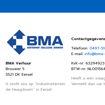
Contactgegeven
Telefoon:
0497-5
E-mail:
info@bma-v
KvK-nr: 63294923
BMA Verhuur
BTW-nr: NL00156
Brouwer 5
5521 DK Eersel
Heeft u een vraag
Vermeld dan uw 
U vindt ons op “Industrieterrein
de Haagdoorn” in Eersel.