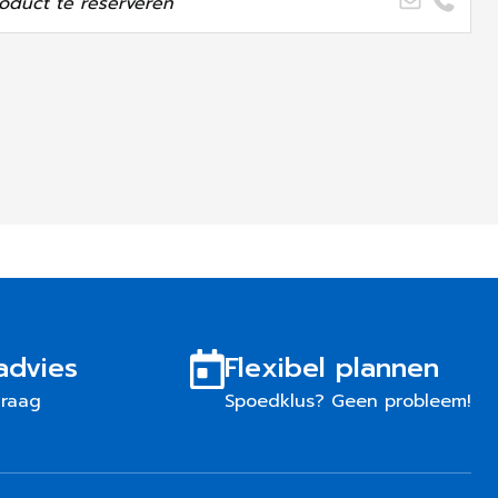
oduct te reserveren
advies
Flexibel plannen
graag
Spoedklus? Geen probleem!