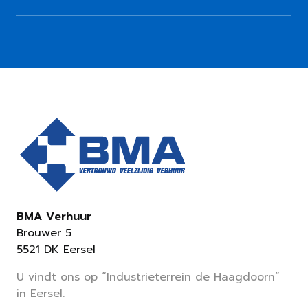
BMA Verhuur
Brouwer 5
5521 DK Eersel
U vindt ons op “Industrieterrein de Haagdoorn”
in Eersel.