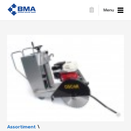
Menu
Assortiment
\