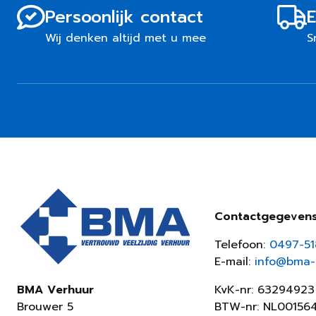
Persoonlijk contact
E
Wij denken altijd met u mee
S
Contactgegeven
Telefoon:
0497-5
E-mail:
info@bma-v
KvK-nr: 63294923
BMA Verhuur
BTW-nr: NL00156
Brouwer 5