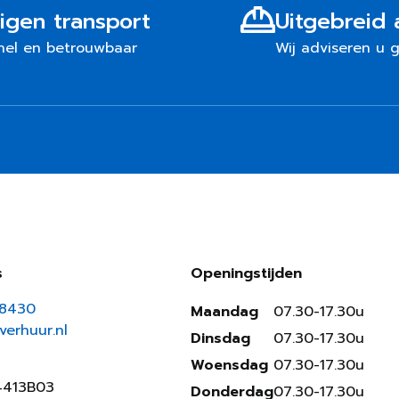
igen transport
Uitgebreid 
nel en betrouwbaar
Wij adviseren u 
s
Openingstijden
18430
Maandag
07.30-17.30u
erhuur.nl
Dinsdag
07.30-17.30u
Woensdag
07.30-17.30u
4413B03
Donderdag
07.30-17.30u