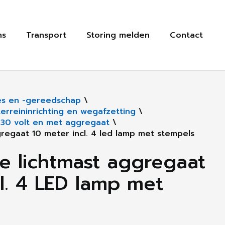
ns
Transport
Storing melden
Contact
s en -gereedschap
\
rreininrichting en wegafzetting
\
230 volt en met aggregaat
\
gregaat 10 meter incl. 4 led lamp met stempels
re lichtmast aggregaat
l. 4 LED lamp met