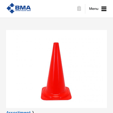
Menu
Assortiment
\