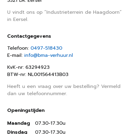
5521 DK Eersel
U vindt ons op “Industrieterrein de Haagdoorn”
in Eersel.
Contactgegevens
Telefoon:
0497-518430
E-mail:
info@bma-verhuur.nl
KvK-nr: 63294923
BTW-nr: NL001564413B03
Heeft u een vraag over uw bestelling? Vermeld
dan uw telefoonnummer.
Openingstijden
Maandag
07.30-17.30u
Dinsdag
07.30-17.30u