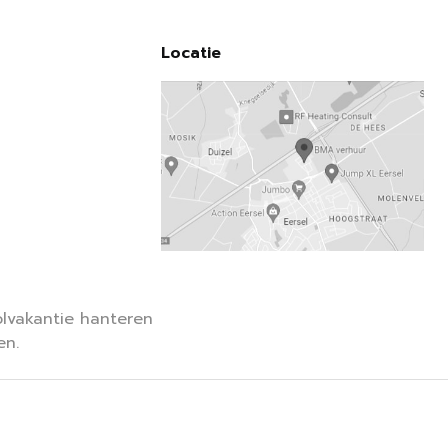
Locatie
lvakantie hanteren
en.