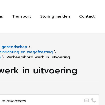
ns
Transport
Storing melden
Contact
-gereedschap
\
inrichting en wegafzetting
\
n
\
Verkeersbord werk in uitvoering
erk in uitvoering
te reserveren