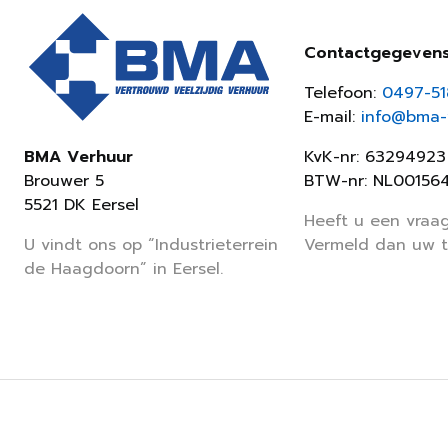
Contactgegeven
Telefoon:
0497-5
E-mail:
info@bma-v
KvK-nr: 63294923
BMA Verhuur
BTW-nr: NL00156
Brouwer 5
5521 DK Eersel
Heeft u een vraag
Vermeld dan uw 
U vindt ons op “Industrieterrein
de Haagdoorn” in Eersel.