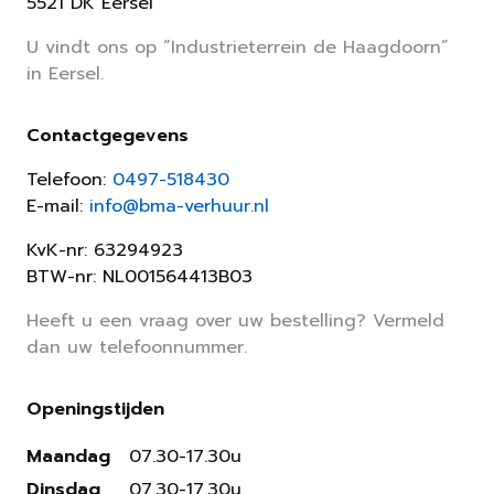
5521 DK Eersel
U vindt ons op “Industrieterrein de Haagdoorn”
in Eersel.
Contactgegevens
Telefoon:
0497-518430
E-mail:
info@bma-verhuur.nl
KvK-nr: 63294923
BTW-nr: NL001564413B03
Heeft u een vraag over uw bestelling? Vermeld
dan uw telefoonnummer.
Openingstijden
Maandag
07.30-17.30u
Dinsdag
07.30-17.30u