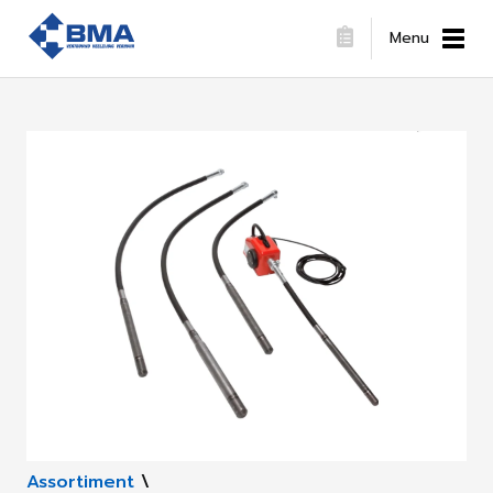
Menu
Assortiment
\