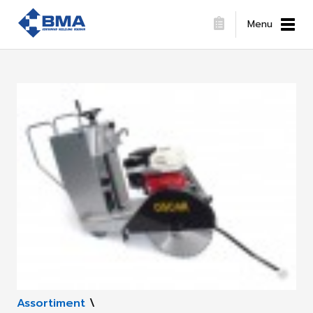
Menu
Assortiment
\