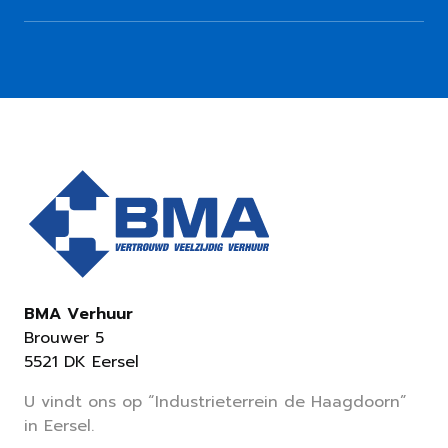
BMA Verhuur
Brouwer 5
5521 DK Eersel
U vindt ons op “Industrieterrein de Haagdoorn”
in Eersel.