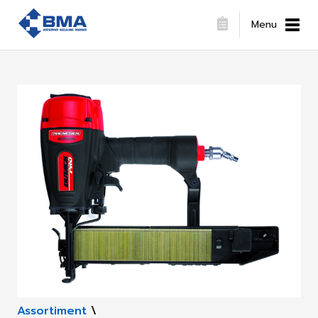
Menu
Assortiment
\