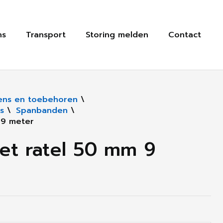
ns
Transport
Storing melden
Contact
ns en toebehoren
\
s
\
Spanbanden
\
 9 meter
t ratel 50 mm 9