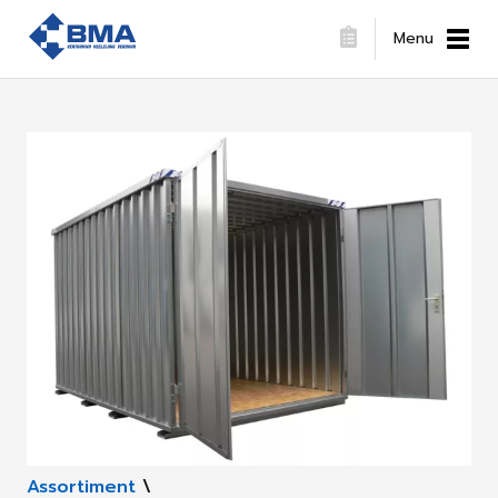
Menu
Assortiment
\