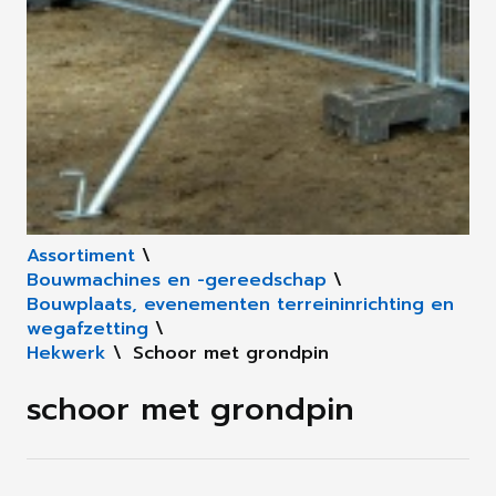
Assortiment
\
Bouwmachines en -gereedschap
\
Bouwplaats, evenementen terreininrichting en
wegafzetting
\
Hekwerk
\
Schoor met grondpin
schoor met grondpin