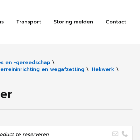
ns
Transport
Storing melden
Contact
s en -gereedschap
\
rreininrichting en wegafzetting
\
Hekwerk
\
ier
oduct te reserveren