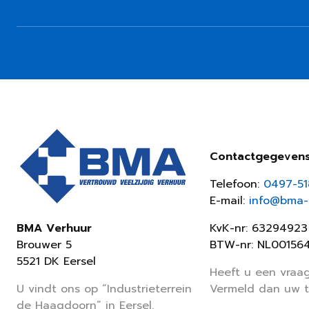
Contactgegeven
Telefoon:
0497-5
E-mail:
info@bma-v
KvK-nr: 63294923
BMA Verhuur
BTW-nr: NL00156
Brouwer 5
5521 DK Eersel
Heeft u een vraag
Vermeld dan uw 
U vindt ons op “Industrieterrein
de Haagdoorn” in Eersel.