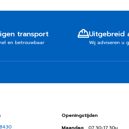
igen transport
Uitgebreid 
nel en betrouwbaar
Wij adviseren u 
s
Openingstijden
18430
Maandag
07.30-17.30u