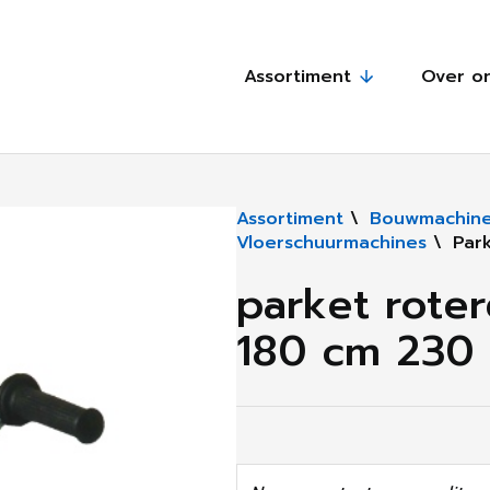
Assortiment
Over o
Assortiment
\
Bouwmachine
Vloerschuurmachines
\
Par
parket rote
180 cm 230 