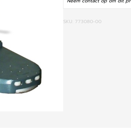
Neem contact op om dit pr
SKU: 773080-00