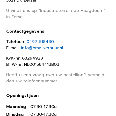
5521 DK Eersel
U vindt ons op “Industrieterrein de Haagdoorn”
in Eersel.
Contactgegevens
Telefoon:
0497-518430
E-mail:
info@bma-verhuur.nl
KvK-nr: 63294923
BTW-nr: NL001564413B03
Heeft u een vraag over uw bestelling? Vermeld
dan uw telefoonnummer.
Openingstijden
Maandag
07.30-17.30u
Dinsdag
07.30-17.30u