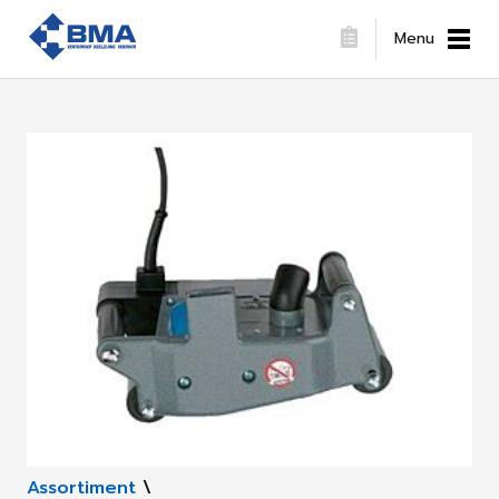
Menu
Assortiment
\