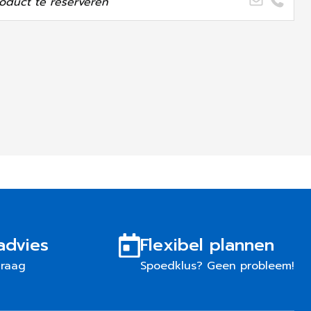
oduct te reserveren
advies
Flexibel plannen
graag
Spoedklus? Geen probleem!