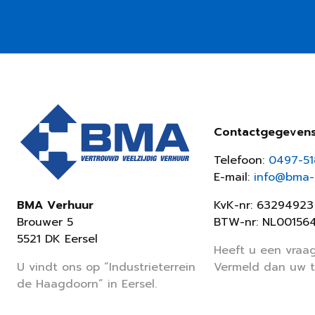
Contactgegeven
Telefoon:
0497-5
E-mail:
info@bma-v
KvK-nr: 63294923
BMA Verhuur
BTW-nr: NL00156
Brouwer 5
5521 DK Eersel
Heeft u een vraag
Vermeld dan uw 
U vindt ons op “Industrieterrein
de Haagdoorn” in Eersel.