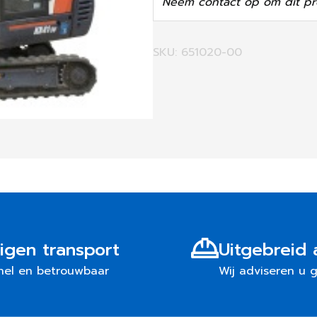
Neem contact op om dit pr
SKU: 651020-00
igen transport
Uitgebreid 
nel en betrouwbaar
Wij adviseren u 