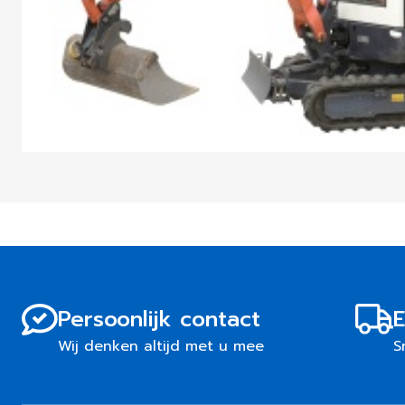
Persoonlijk contact
E
Wij denken altijd met u mee
S