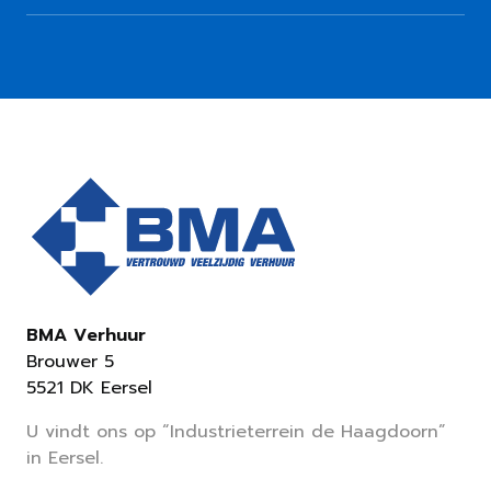
BMA Verhuur
Brouwer 5
5521 DK Eersel
U vindt ons op “Industrieterrein de Haagdoorn”
in Eersel.