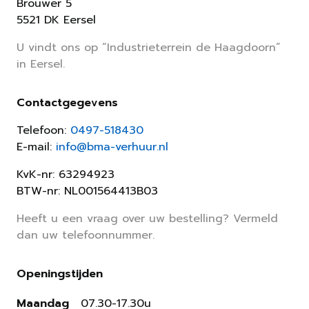
Brouwer 5
5521 DK Eersel
U vindt ons op “Industrieterrein de Haagdoorn”
in Eersel.
Contactgegevens
Telefoon:
0497-518430
E-mail:
info@bma-verhuur.nl
KvK-nr: 63294923
BTW-nr: NL001564413B03
Heeft u een vraag over uw bestelling? Vermeld
dan uw telefoonnummer.
Openingstijden
Maandag
07.30-17.30u