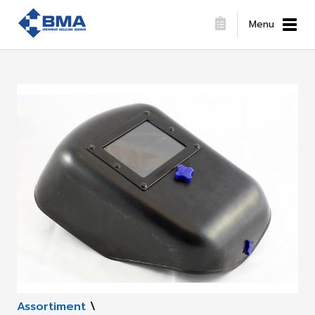
Menu
Assortiment
\