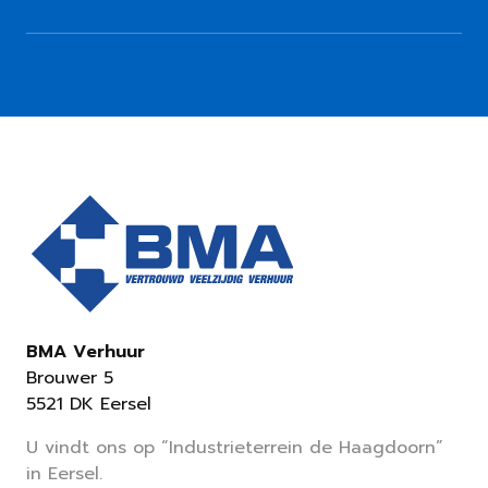
BMA Verhuur
Brouwer 5
5521 DK Eersel
U vindt ons op “Industrieterrein de Haagdoorn”
in Eersel.