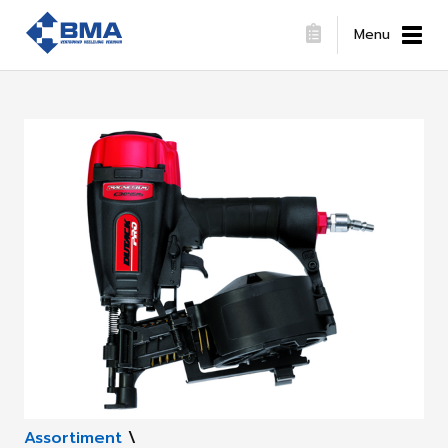
Menu
Assortiment
\