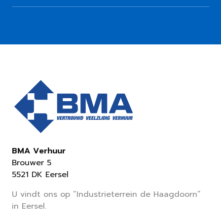
BMA Verhuur
Brouwer 5
5521 DK Eersel
U vindt ons op “Industrieterrein de Haagdoorn”
in Eersel.